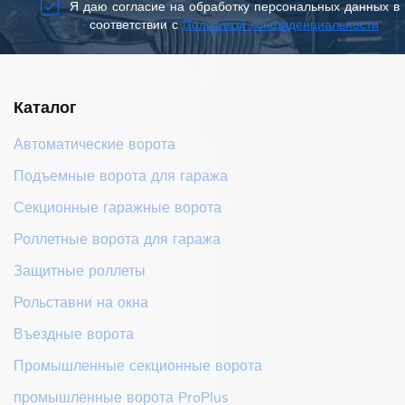
Я даю согласие на обработку персональных данных в
соответствии с
Политикой конфиденциальности
Каталог
Автоматические ворота
Подъемные ворота для гаража
Секционные гаражные ворота
Роллетные ворота для гаража
Защитные роллеты
Рольставни на окна
Въездные ворота
Промышленные секционные ворота
промышленные ворота ProPlus