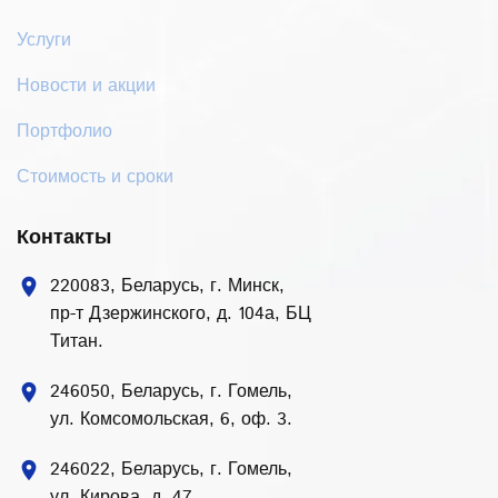
Услуги
Новости и акции
Портфолио
Стоимость и сроки
Контакты
220083, Беларусь, г. Минск,
location_on
пр-т Дзержинского, д. 104а, БЦ
Титан.
246050, Беларусь, г. Гомель,
location_on
ул. Комсомольская, 6, оф. 3.
246022, Беларусь, г. Гомель,
location_on
ул. Кирова, д. 47.