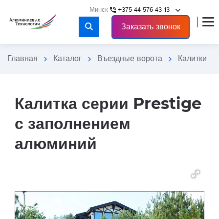
keyboard_arrow_down
+375 44 576-43-13
phone_in_talk
close
Заказать звонок
Главная
Каталог
Въездные ворота
Калитки
chevron_right
chevron_right
chevron_right
chevron_right
Калитка серии Prestige
с заполнением
алюминий