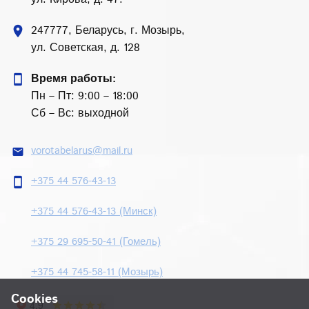
247777, Беларусь, г. Мозырь,
location_on
ул. Советская, д. 128
Время работы:
smartphone
Пн – Пт: 9:00 – 18:00
Сб – Вс: выходной
vorotabelarus@mail.ru
email
+375 44 576-43-13
smartphone
+375 44 576-43-13 (Минск)
+375 29 695-50-41 (Гомель)
+375 44 745-58-11 (Мозырь)
Cookies