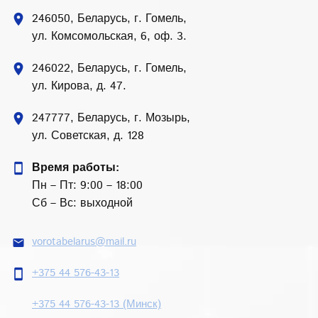
246050, Беларусь, г. Гомель,
location_on
ул. Комсомольская, 6, оф. 3.
246022, Беларусь, г. Гомель,
location_on
ул. Кирова, д. 47.
247777, Беларусь, г. Мозырь,
location_on
ул. Советская, д. 128
Время работы:
smartphone
Пн – Пт: 9:00 – 18:00
Сб – Вс: выходной
vorotabelarus@mail.ru
email
+375 44 576-43-13
smartphone
+375 44 576-43-13 (Минск)