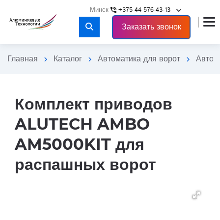
keyboard_arrow_down
+375 44 576-43-13
phone_in_talk
close
Заказать звонок
Главная
Каталог
Автоматика для ворот
Автом
chevron_right
chevron_right
chevron_right
Комплект приводов
ALUTECH AMBO
AM5000KIT для
распашных ворот