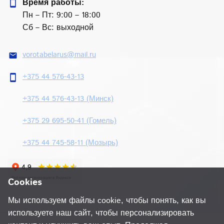
Время работы:
smartphone
Пн – Пт: 9:00 – 18:00
Сб – Вс: выходной
vorotabelarus@mail.ru
email
+375 44 576-43-13
smartphone
+375 44 576-43-13 (Минск)
+375 29 695-50-41 (Гомель)
+375 44 745-58-11 (Мозырь)
Cookies
Мы используем файлы cookie, чтобы понять, как вы
используете наш сайт, чтобы персонализировать