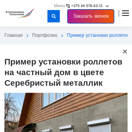
keyboard_arrow_down
+375 44 576-43-13
phone_in_talk
Заказать звонок
Главная
Портфолио
Пример установки роллетов 
chevron_right
chevron_right
close
Пример установки роллетов
на частный дом в цвете
Серебристый металлик