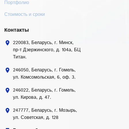
Портфолио
Стоимость и сроки
Контакты
220083, Беларусь, г. Минск,
location_on
пр-т Дзержинского, д. 104а, БЦ
Титан.
246050, Беларусь, г. Гомель,
location_on
ул. Комсомольская, 6, оф. 3.
246022, Беларусь, г. Гомель,
location_on
ул. Кирова, д. 47.
247777, Беларусь, г. Мозырь,
location_on
ул. Советская, д. 128