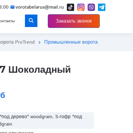
close
8:00
vorotabelarus@mail.ru
mail
Заказать звонок
онтакты
орота ProTrend
Промышленные ворота ProTrend цвет
chevron_right
17 Шоколадный
уб
под дерево" woodgrain, S-гофр "под
grain