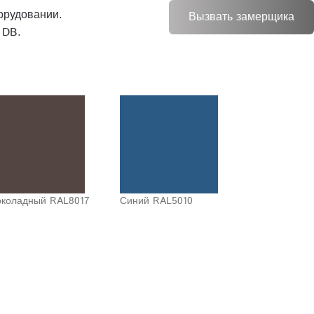
орудовании.
Вызвать замерщика
 DB.
коладный RAL8017
Синий RAL5010