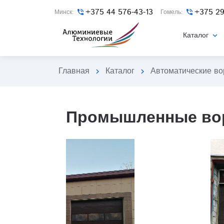
+375 44 576-43-13
+375 29
Минск:
phone_in_talk
Гомель:
phone_in_talk
Каталог
expand_more
Главная
Каталог
Автоматические во
chevron_right
chevron_right
Промышленные вор