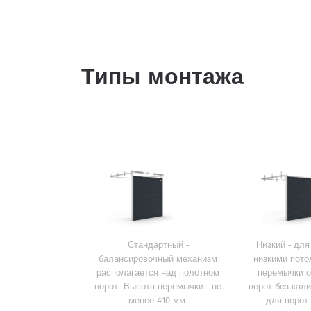
Типы монтажа
Стандартный -
Низкий - дл
балансировочный механизм
низкими пото
располагается над полотном
перемычки о
ворот. Высота перемычки - не
ворот без кали
менее 410 мм.
для ворот 