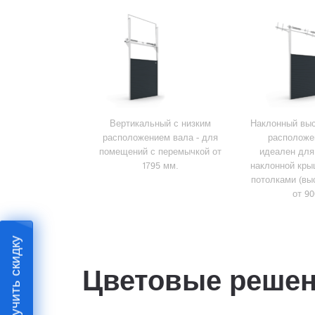
Вертикальный с низким
Наклонный выс
расположением вала - для
расположе
помещений с перемычкой от
идеален для
1795 мм.
наклонной кры
потолками (вы
от 90
Получить скидку
Цветовые реше