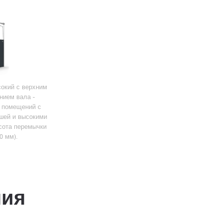
окий с верхним
нием вала -
 помещений с
шей и высокими
сота перемычки
0 мм).
ния