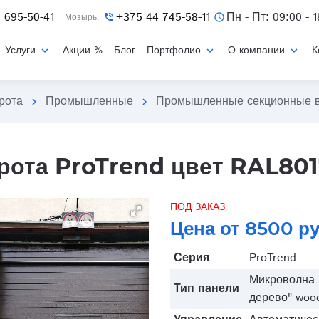
 695-50-41
+375 44 745-58-11
Пн - Пт: 09:00 - 1
Мозырь:
phone_in_talk
schedule
Услуги
Акции %
Блог
Портфолио
О компании
К
expand_more
expand_more
expand_more
рота
Промышленные
Промышленные секционные в
chevron_right
chevron_right
ота ProTrend цвет RAL80
ПОД ЗАКАЗ
Цена от 8500 р
Серия
ProTrend
Микроволна "
Тип панели
дерево" wood