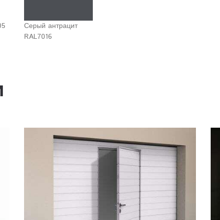
05
Серый антрацит
RAL7016
и