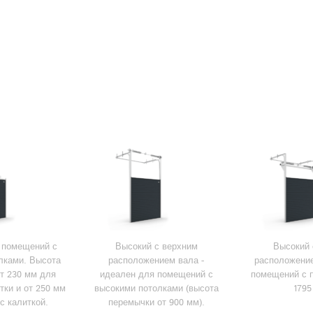
я помещений с
Высокий с верхним
Высокий 
лками. Высота
расположением вала -
расположение
т 230 мм для
идеален для помещений с
помещений с 
тки и от 250 мм
высокими потолками (высота
1795
с калиткой.
перемычки от 900 мм).