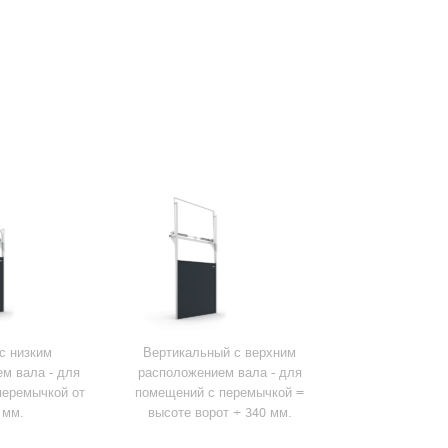
с низким
Вертикальный с верхним
м вала - для
расположением вала - для
перемычкой от
помещений с перемычкой =
 мм.
высоте ворот + 340 мм.