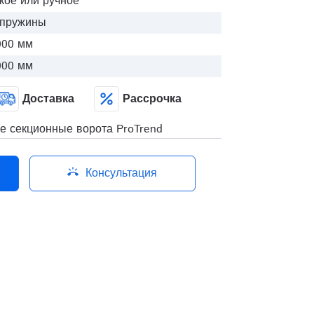
кое или ручное
 пружины
000 мм
000 мм
Доставка
Рассрочка
 секционные ворота ProTrend
Консультация
ring_volume