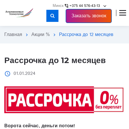
keyboard_arrow_down
+375 44 576-43-13
phone_in_talk
close
Заказать звонок
Главная
Акции %
Рассрочка до 12 месяцев
chevron_right
chevron_right
Рассрочка до 12 месяцев
01.01.2024
access_time
Ворота сейчас, деньги потом!