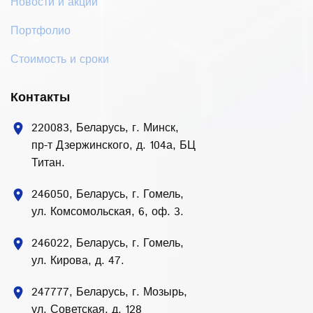
Новости и акции
Портфолио
Стоимость и сроки
Контакты
220083, Беларусь, г. Минск,
location_on
пр-т Дзержинского, д. 104а, БЦ
Титан.
246050, Беларусь, г. Гомель,
location_on
ул. Комсомольская, 6, оф. 3.
246022, Беларусь, г. Гомель,
location_on
ул. Кирова, д. 47.
247777, Беларусь, г. Мозырь,
location_on
ул. Советская, д. 128