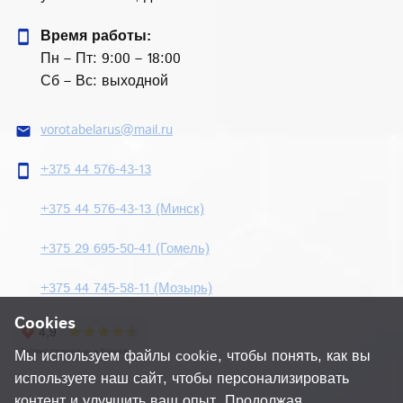
Время работы:
smartphone
Пн – Пт: 9:00 – 18:00
Сб – Вс: выходной
vorotabelarus@mail.ru
email
+375 44 576-43-13
smartphone
+375 44 576-43-13 (Минск)
+375 29 695-50-41 (Гомель)
+375 44 745-58-11 (Мозырь)
Cookies
Мы используем файлы cookie, чтобы понять, как вы
используете наш сайт, чтобы персонализировать
контент и улучшить ваш опыт. Продолжая