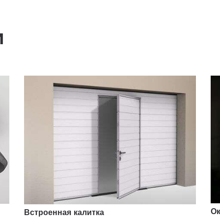
и
О
Встроенная калитка