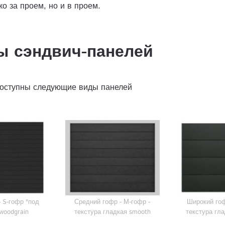
о за проем, но и в проем.
ы сэндвич-панелей
доступны следующие виды панелей
- S-гофр "под
Средний гофр - М-гофр -
Широкий гоф
woodgrain
текстура гладкая smooth
текстура гл