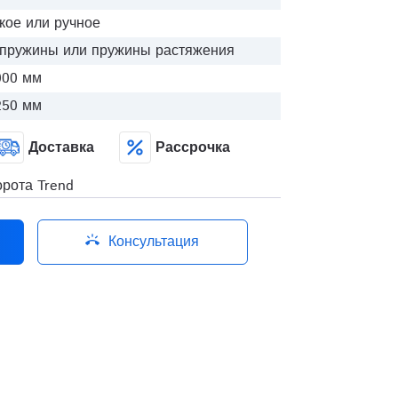
кое или ручное
пружины или пружины растяжения
000 мм
250 мм
Доставка
Рассрочка
рота Trend
Консультация
ring_volume