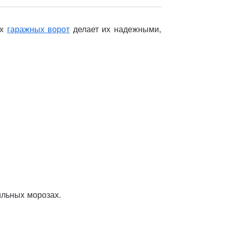
их
гаражных ворот
делает их надежными,
ильных морозах.