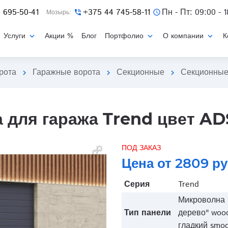
 695-50-41
+375 44 745-58-11
Пн - Пт: 09:00 - 1
Мозырь:
phone_in_talk
schedule
Услуги
Акции %
Блог
Портфолио
О компании
К
expand_more
expand_more
expand_more
рота
Гаражные ворота
Секционные
Секционные
chevron_right
chevron_right
chevron_right
 для гаража Trend цвет AD
ПОД ЗАКАЗ
Цена от 2809 р
Серия
Trend
Микроволна "
Тип панели
дерево" wood
гладкий smo