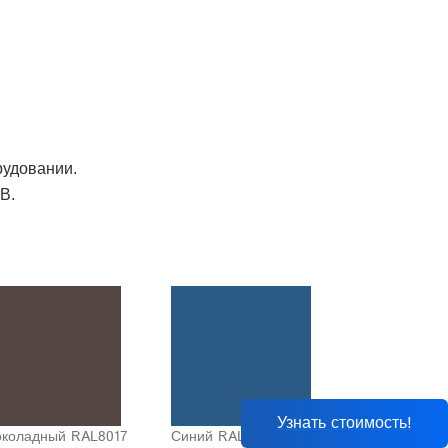
рудовании.
B.
Узнать стоимость!
коладный RAL8017
Синий RAL5010