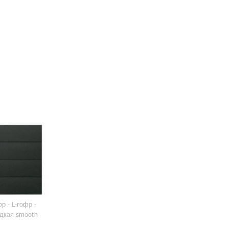
р - L-гофр -
адкая smooth