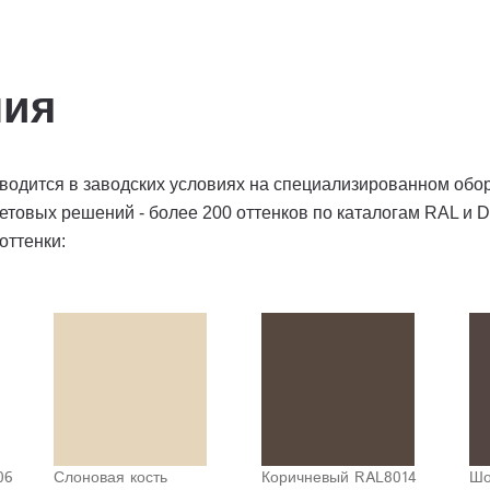
ния
водится в заводских условиях на специализированном обо
товых решений - более 200 оттенков по каталогам RAL и D
оттенки:
06
Слоновая кость
Коричневый RAL8014
Шо