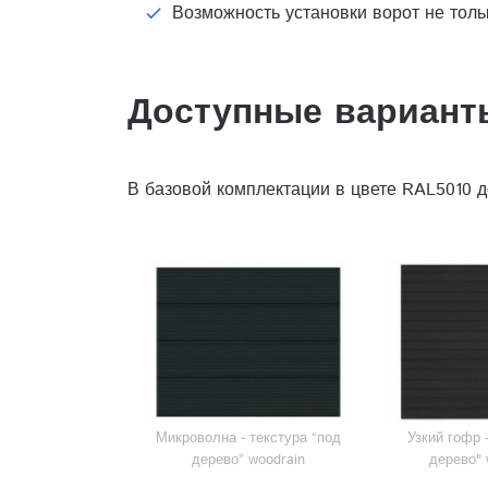
Возможность установки ворот не тольк
Доступные вариант
В базовой комплектации в цвете RAL5010 
Микроволна - текстура “под
Узкий гофр 
дерево” woodrain
дерево" 