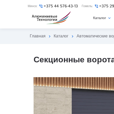
+375 44 576-43-13
+375 29
Минск:
phone_in_talk
Гомель:
phone_in_talk
Каталог
expand_more
Главная
Каталог
Автоматические во
chevron_right
chevron_right
Секционные ворота