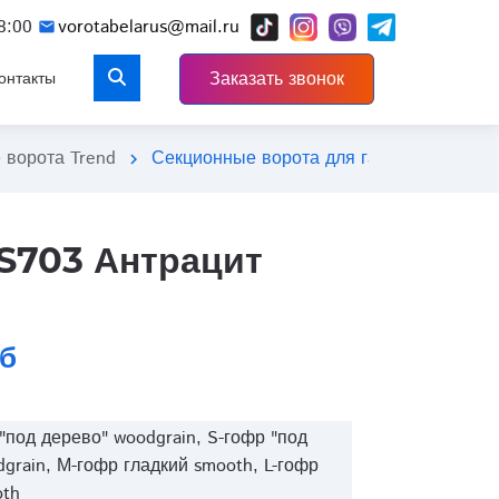
close
8:00
vorotabelarus@mail.ru
mail
Заказать звонок
онтакты
 ворота Trend
Секционные ворота для гаража Trend ц
chevron_right
S703 Антрацит
уб
под дерево" woodgrain, S-гофр "под
grain, М-гофр гладкий smooth, L-гофр
oth